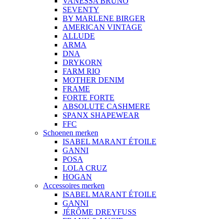
VANESSA BRUNO
SEVENTY
BY MARLENE BIRGER
AMERICAN VINTAGE
ALLUDE
ARMA
DNA
DRYKORN
FARM RIO
MOTHER DENIM
FRAME
FORTE FORTE
ABSOLUTE CASHMERE
SPANX SHAPEWEAR
FFC
Schoenen merken
ISABEL MARANT ÉTOILE
GANNI
POSA
LOLA CRUZ
HOGAN
Accessoires merken
ISABEL MARANT ÉTOILE
GANNI
JÉRÔME DREYFUSS