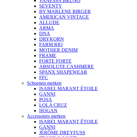
VANESSA BRUNO
SEVENTY
BY MARLENE BIRGER
AMERICAN VINTAGE
ALLUDE
ARMA
DNA
DRYKORN
FARM RIO
MOTHER DENIM
FRAME
FORTE FORTE
ABSOLUTE CASHMERE
SPANX SHAPEWEAR
FFC
Schoenen merken
ISABEL MARANT ÉTOILE
GANNI
POSA
LOLA CRUZ
HOGAN
Accessoires merken
ISABEL MARANT ÉTOILE
GANNI
JÉRÔME DREYFUSS