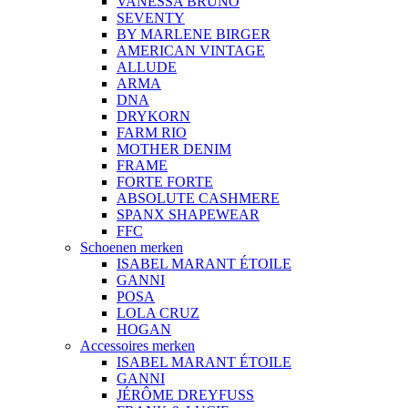
VANESSA BRUNO
SEVENTY
BY MARLENE BIRGER
AMERICAN VINTAGE
ALLUDE
ARMA
DNA
DRYKORN
FARM RIO
MOTHER DENIM
FRAME
FORTE FORTE
ABSOLUTE CASHMERE
SPANX SHAPEWEAR
FFC
Schoenen merken
ISABEL MARANT ÉTOILE
GANNI
POSA
LOLA CRUZ
HOGAN
Accessoires merken
ISABEL MARANT ÉTOILE
GANNI
JÉRÔME DREYFUSS