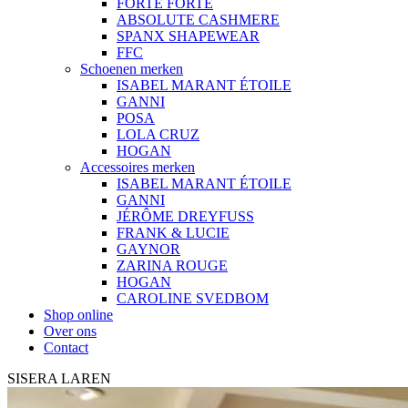
FORTE FORTE
ABSOLUTE CASHMERE
SPANX SHAPEWEAR
FFC
Schoenen merken
ISABEL MARANT ÉTOILE
GANNI
POSA
LOLA CRUZ
HOGAN
Accessoires merken
ISABEL MARANT ÉTOILE
GANNI
JÉRÔME DREYFUSS
FRANK & LUCIE
GAYNOR
ZARINA ROUGE
HOGAN
CAROLINE SVEDBOM
Shop online
Over ons
Contact
SISERA LAREN