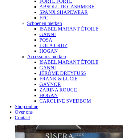
FORTE FORTE
ABSOLUTE CASHMERE
SPANX SHAPEWEAR
FFC
Schoenen merken
ISABEL MARANT ÉTOILE
GANNI
POSA
LOLA CRUZ
HOGAN
Accessoires merken
ISABEL MARANT ÉTOILE
GANNI
JÉRÔME DREYFUSS
FRANK & LUCIE
GAYNOR
ZARINA ROUGE
HOGAN
CAROLINE SVEDBOM
Shop online
Over ons
Contact