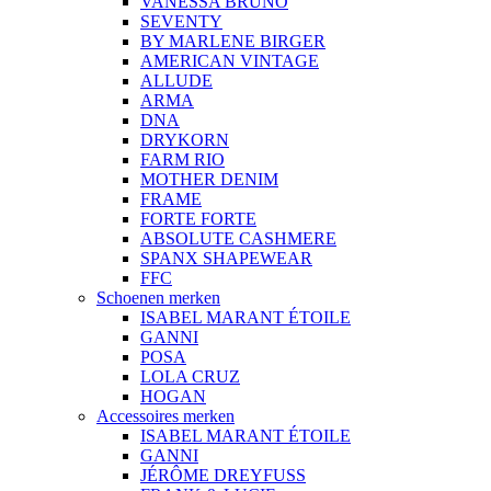
VANESSA BRUNO
SEVENTY
BY MARLENE BIRGER
AMERICAN VINTAGE
ALLUDE
ARMA
DNA
DRYKORN
FARM RIO
MOTHER DENIM
FRAME
FORTE FORTE
ABSOLUTE CASHMERE
SPANX SHAPEWEAR
FFC
Schoenen merken
ISABEL MARANT ÉTOILE
GANNI
POSA
LOLA CRUZ
HOGAN
Accessoires merken
ISABEL MARANT ÉTOILE
GANNI
JÉRÔME DREYFUSS